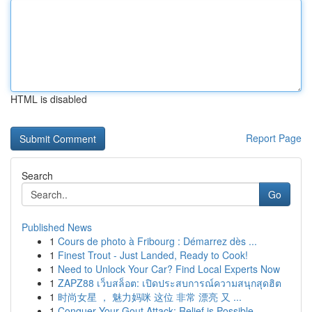
HTML is disabled
Report Page
Search
Go
Published News
1
Cours de photo à Fribourg : Démarrez dès ...
1
Finest Trout - Just Landed, Ready to Cook!
1
Need to Unlock Your Car? Find Local Experts Now
1
ZAPZ88 เว็บสล็อต: เปิดประสบการณ์ความสนุกสุดฮิต
1
时尚女星 ， 魅力妈咪 这位 非常 漂亮 又 ...
1
Conquer Your Gout Attack: Relief is Possible