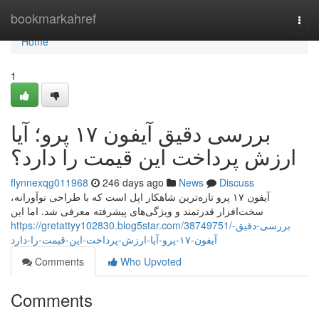
Home
bookmarkahref
Togg
navi
Home
1
بررسی دقیق آیفون ۱۷ پرو؛ آیا
ارزش پرداخت این قیمت را دارد؟
flynnexqg011968
246 days ago
News
Discuss
آیفون ۱۷ پرو تازه‌ترین شاهکار اپل است که با طراحی نوآورانه،
سخت‌افزار قدرتمند و ویژگی‌های پیشرفته معرفی شد. اما این
https://gretattyy102830.blog5star.com/38749751/بررسی-دقیق-
آیفون-۱۷-پرو-آیا-ارزش-پرداخت-این-قیمت-را-دارد
Comments
Who Upvoted
Comments