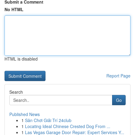
Submit a Comment
No HTML
HTML is disabled
Report Page
Search
Go
Published News
1
Sân Chơi Giải Trí 24club
1
Locating Ideal Chinese Crested Dog From ...
1
Las Vegas Garage Door Repair: Expert Services Y...