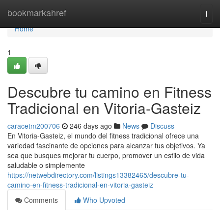
Home
bookmarkahref
Togg
navi
Home
1
Descubre tu camino en Fitness
Tradicional en Vitoria-Gasteiz
caracetm200706
246 days ago
News
Discuss
En Vitoria-Gasteiz, el mundo del fitness tradicional ofrece una
variedad fascinante de opciones para alcanzar tus objetivos. Ya
sea que busques mejorar tu cuerpo, promover un estilo de vida
saludable o simplemente
https://netwebdirectory.com/listings13382465/descubre-tu-
camino-en-fitness-tradicional-en-vitoria-gasteiz
Comments
Who Upvoted