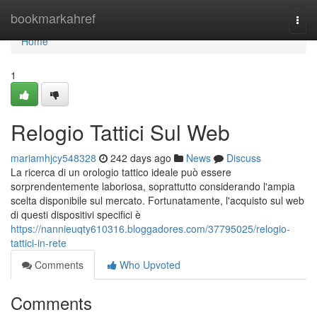
Home
bookmarkahref
Togg
navi
Home
1
Relogio Tattici Sul Web
mariamhjcy548328
242 days ago
News
Discuss
La ricerca di un orologio tattico ideale può essere
sorprendentemente laboriosa, soprattutto considerando l'ampia
scelta disponibile sul mercato. Fortunatamente, l'acquisto sul web
di questi dispositivi specifici è
https://nannieuqty610316.bloggadores.com/37795025/relogio-
tattici-in-rete
Comments
Who Upvoted
Comments