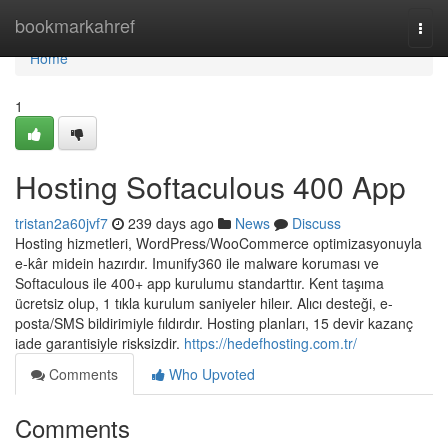
Home
bookmarkahref
Togg
navi
Home
1
Hosting Softaculous 400 App
tristan2a60jvf7
239 days ago
News
Discuss
Hosting hizmetleri, WordPress/WooCommerce optimizasyonuyla
e-kâr midein hazırdır. Imunify360 ile malware koruması ve
Softaculous ile 400+ app kurulumu standarttır. Kent taşıma
ücretsiz olup, 1 tıkla kurulum saniyeler hileır. Alıcı desteği, e-
posta/SMS bildirimiyle fıldırdır. Hosting planları, 15 devir kazanç
iade garantisiyle risksizdir.
https://hedefhosting.com.tr/
Comments
Who Upvoted
Comments