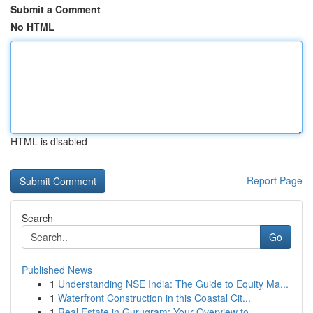
Submit a Comment
No HTML
HTML is disabled
Report Page
Search
Go
Published News
1
Understanding NSE India: The Guide to Equity Ma...
1
Waterfront Construction in this Coastal Cit...
1
Real Estate in Gurugram: Your Overview to ...