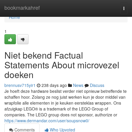
Home
bookmarkahref
Togg
navi
Home
1
Niet bekend Factual
Statements About microvezel
doeken
brennusv715yir1
238 days ago
News
Discuss
Je hoeft deze hardware beslist verder niet opnieuw betreffende te
schaffen hoor. Zolang ze nog juist werken kun je door middel van
wrapfolie alle elementen in je keuken eersteklas wrappen. Ons
afzuigkap LEGO® is a trademark of the LEGO Group of
companies. The LEGO group does not sponsor, authorize or
https://www.dermandar.com/user/soupsnow0/
Comments
Who Upvoted