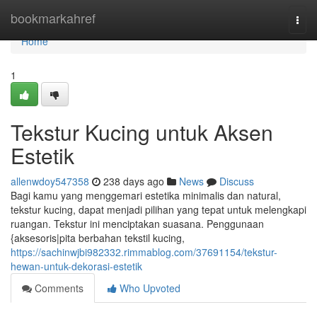
Home
bookmarkahref
Togg
navi
Home
1
Tekstur Kucing untuk Aksen
Estetik
allenwdoy547358
238 days ago
News
Discuss
Bagi kamu yang menggemari estetika minimalis dan natural,
tekstur kucing, dapat menjadi pilihan yang tepat untuk melengkapi
ruangan. Tekstur ini menciptakan suasana. Penggunaan
{aksesoris|pita berbahan tekstil kucing,
https://sachinwjbi982332.rimmablog.com/37691154/tekstur-
hewan-untuk-dekorasi-estetik
Comments
Who Upvoted