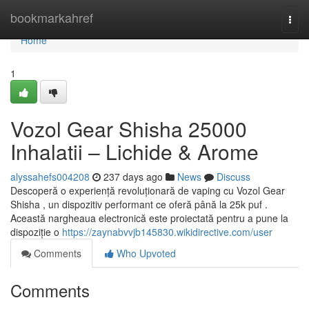
Home
bookmarkahref
Togg
navi
Home
1
Vozol Gear Shisha 25000
Inhalatii – Lichide & Arome
alyssahefs004208
237 days ago
News
Discuss
Descoperă o experiență revoluționară de vaping cu Vozol Gear
Shisha , un dispozitiv performant ce oferă până la 25k puf .
Această nargheaua electronică este proiectată pentru a pune la
dispoziție o
https://zaynabvvjb145830.wikidirective.com/user
Comments
Who Upvoted
Comments