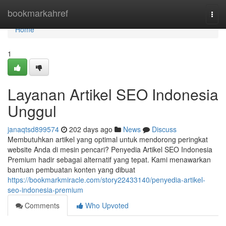
Home
bookmarkahref
Togg
navi
Home
1
Layanan Artikel SEO Indonesia
Unggul
janaqtsd899574
202 days ago
News
Discuss
Membutuhkan artikel yang optimal untuk mendorong peringkat
website Anda di mesin pencari? Penyedia Artikel SEO Indonesia
Premium hadir sebagai alternatif yang tepat. Kami menawarkan
bantuan pembuatan konten yang dibuat
https://bookmarkmiracle.com/story22433140/penyedia-artikel-
seo-indonesia-premium
Comments
Who Upvoted