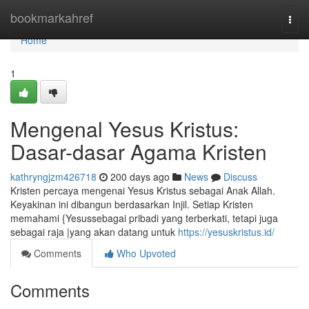
Home
bookmarkahref
Togg
navi
Home
1
Mengenal Yesus Kristus:
Dasar-dasar Agama Kristen
kathryngjzm426718
200 days ago
News
Discuss
Kristen percaya mengenai Yesus Kristus sebagai Anak Allah.
Keyakinan ini dibangun berdasarkan Injil. Setiap Kristen
memahami {Yesussebagai pribadi yang terberkati, tetapi juga
sebagai raja |yang akan datang untuk
https://yesuskristus.id/
Comments
Who Upvoted
Comments