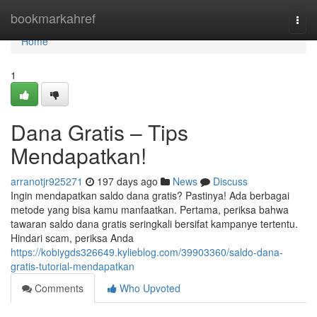
Home
bookmarkahref
Togg
navi
Home
1
Dana Gratis – Tips
Mendapatkan!
arranotjr925271
197 days ago
News
Discuss
Ingin mendapatkan saldo dana gratis? Pastinya! Ada berbagai
metode yang bisa kamu manfaatkan. Pertama, periksa bahwa
tawaran saldo dana gratis seringkali bersifat kampanye tertentu.
Hindari scam, periksa Anda
https://kobiygds326649.kylieblog.com/39903360/saldo-dana-
gratis-tutorial-mendapatkan
Comments
Who Upvoted