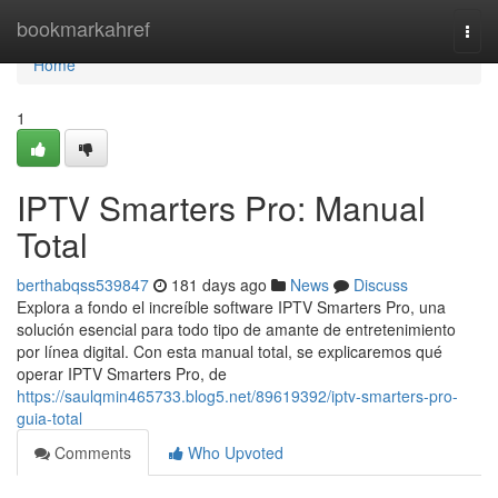
Home
bookmarkahref
Togg
navi
Home
1
IPTV Smarters Pro: Manual
Total
berthabqss539847
181 days ago
News
Discuss
Explora a fondo el increíble software IPTV Smarters Pro, una
solución esencial para todo tipo de amante de entretenimiento
por línea digital. Con esta manual total, se explicaremos qué
operar IPTV Smarters Pro, de
https://saulqmin465733.blog5.net/89619392/iptv-smarters-pro-
guia-total
Comments
Who Upvoted