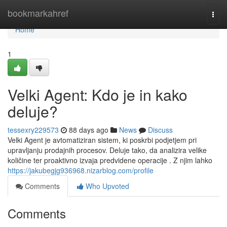
Home
bookmarkahref
Togg
navi
Home
1
Velki Agent: Kdo je in kako
deluje?
tessexry229573
88 days ago
News
Discuss
Velki Agent je avtomatiziran sistem, ki poskrbi podjetjem pri
upravljanju prodajnih procesov. Deluje tako, da analizira velike
količine ter proaktivno izvaja predvidene operacije . Z njim lahko
https://jakubegjg936968.nizarblog.com/profile
Comments
Who Upvoted
Comments