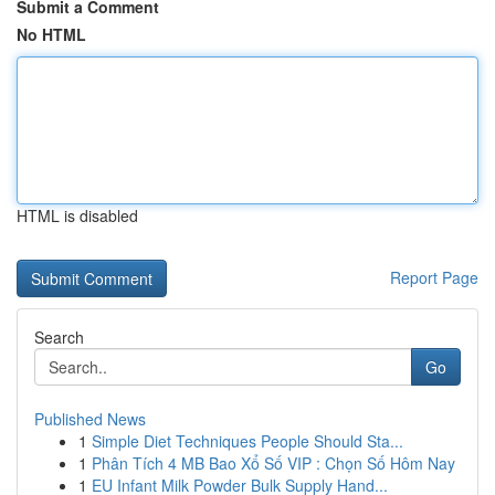
Submit a Comment
No HTML
HTML is disabled
Report Page
Search
Go
Published News
1
Simple Diet Techniques People Should Sta...
1
Phân Tích 4 MB Bao Xổ Số VIP : Chọn Số Hôm Nay
1
EU Infant Milk Powder Bulk Supply Hand...