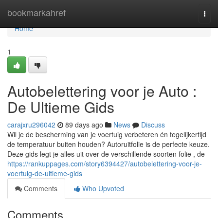
Home
bookmarkahref
Togg
navi
Home
1
Autobelettering voor je Auto :
De Ultieme Gids
carajxru296042
89 days ago
News
Discuss
Wil je de bescherming van je voertuig verbeteren én tegelijkertijd
de temperatuur buiten houden? Autoruitfolie is de perfecte keuze.
Deze gids legt je alles uit over de verschillende soorten folie , de
https://rankuppages.com/story6394427/autobelettering-voor-je-
voertuig-de-ultieme-gids
Comments
Who Upvoted
Comments