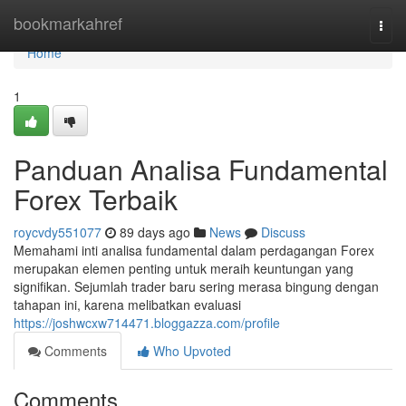
Home
bookmarkahref
Togg
navi
Home
1
Panduan Analisa Fundamental
Forex Terbaik
roycvdy551077
89 days ago
News
Discuss
Memahami inti analisa fundamental dalam perdagangan Forex
merupakan elemen penting untuk meraih keuntungan yang
signifikan. Sejumlah trader baru sering merasa bingung dengan
tahapan ini, karena melibatkan evaluasi
https://joshwcxw714471.bloggazza.com/profile
Comments
Who Upvoted
Comments