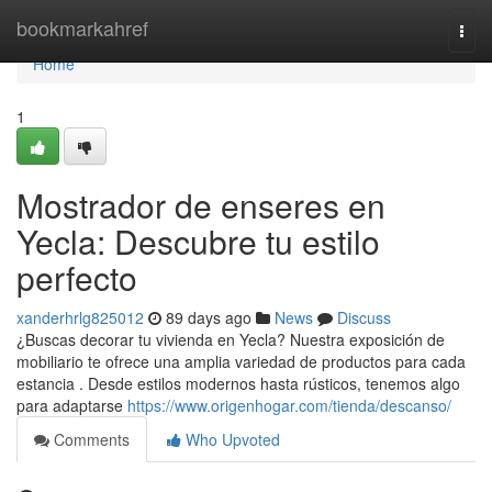
Home
bookmarkahref
Togg
navi
Home
1
Mostrador de enseres en
Yecla: Descubre tu estilo
perfecto
xanderhrlg825012
89 days ago
News
Discuss
¿Buscas decorar tu vivienda en Yecla? Nuestra exposición de
mobiliario te ofrece una amplia variedad de productos para cada
estancia . Desde estilos modernos hasta rústicos, tenemos algo
para adaptarse
https://www.origenhogar.com/tienda/descanso/
Comments
Who Upvoted