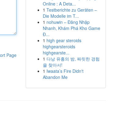
Online : A Deta...
1
Testberichte zu Geräten –
Die Modelle im T...
1
nohuwin – Đăng Nhập
Nhanh, Khám Phá Kho Game
Đ...
1
high gear steroids
highgearsteroids
highgearste...
ort Page
1
다낭 유흥의 밤, 짜릿한 경험
을 찾아서!
1
Iwaata’s Fire Didn't
Abandon Me