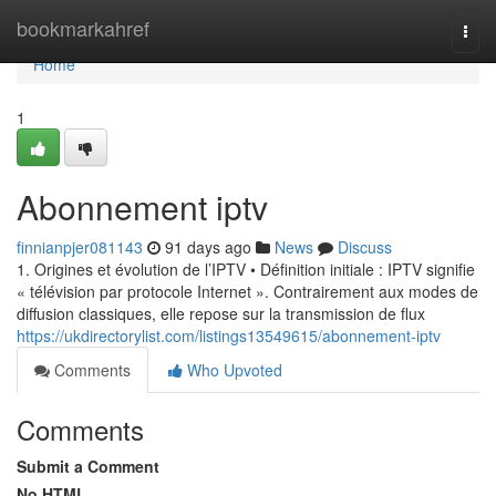
Home
bookmarkahref
Togg
navi
Home
1
Abonnement iptv
finnianpjer081143
91 days ago
News
Discuss
1. Origines et évolution de l’IPTV • Définition initiale : IPTV signifie
« télévision par protocole Internet ». Contrairement aux modes de
diffusion classiques, elle repose sur la transmission de flux
https://ukdirectorylist.com/listings13549615/abonnement-iptv
Comments
Who Upvoted
Comments
Submit a Comment
No HTML