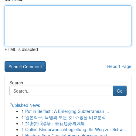
HTML is disabled
Report Page
Search
Go
Published News
1
Pot in Belfast : A Emerging Subterranean ...
1
일본직구, 득템의 모든 것! 쇼핑몰 비교분석
1
加密货币赌场：最新趋势与风险
1
Online-Kinderwunschbegleitung: Ihr Weg zur Schw...
1
Restore Your Coastal Home: Pressure and ...