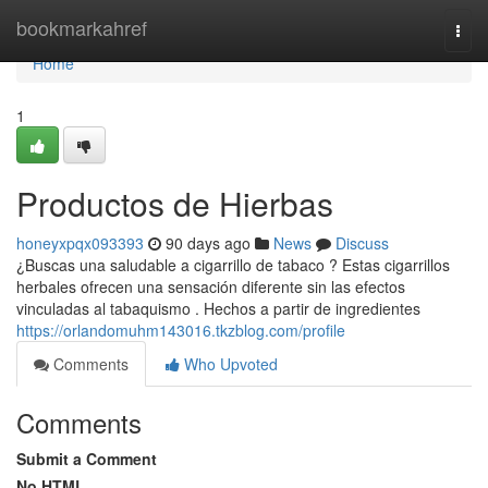
Home
bookmarkahref
Togg
navi
Home
1
Productos de Hierbas
honeyxpqx093393
90 days ago
News
Discuss
¿Buscas una saludable a cigarrillo de tabaco ? Estas cigarrillos
herbales ofrecen una sensación diferente sin las efectos
vinculadas al tabaquismo . Hechos a partir de ingredientes
https://orlandomuhm143016.tkzblog.com/profile
Comments
Who Upvoted
Comments
Submit a Comment
No HTML