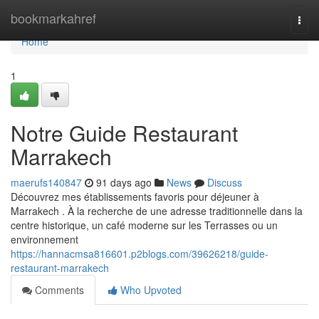
Home
bookmarkahref
Togg
navi
Home
1
Notre Guide Restaurant
Marrakech
maerufs140847
91 days ago
News
Discuss
Découvrez mes établissements favoris pour déjeuner à
Marrakech . À la recherche de une adresse traditionnelle dans la
centre historique, un café moderne sur les Terrasses ou un
environnement
https://hannacmsa816601.p2blogs.com/39626218/guide-
restaurant-marrakech
Comments
Who Upvoted