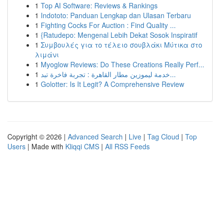
1
Top AI Software: Reviews & Rankings
1
Indototo: Panduan Lengkap dan Ulasan Terbaru
1
Fighting Cocks For Auction : Find Quality ...
1
{Ratudepo: Mengenal Lebih Dekat Sosok Inspiratif
1
Συμβουλές για το τέλειο σουβλάκι Μύτικα στο
λιμάνι
1
Myoglow Reviews: Do These Creations Really Perf...
1
خدمة ليموزين مطار القاهرة : تجربة فاخرة تبد...
1
Golotter: Is It Legit? A Comprehensive Review
Copyright © 2026 |
Advanced Search
|
Live
|
Tag Cloud
|
Top
Users
| Made with
Kliqqi CMS
|
All RSS Feeds