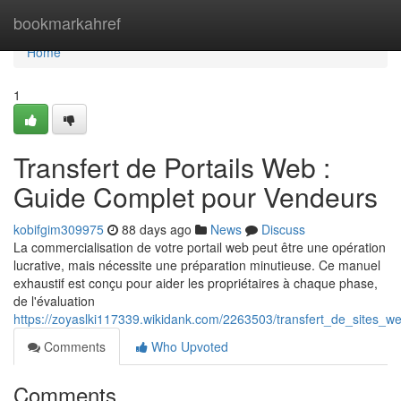
Home
bookmarkahref
Home
1
Transfert de Portails Web :
Guide Complet pour Vendeurs
kobifgim309975
88 days ago
News
Discuss
La commercialisation de votre portail web peut être une opération
lucrative, mais nécessite une préparation minutieuse. Ce manuel
exhaustif est conçu pour aider les propriétaires à chaque phase,
de l'évaluation
https://zoyaslki117339.wikidank.com/2263503/transfert_de_sites_
Comments
Who Upvoted
Comments