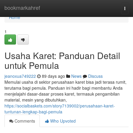
Home
bookmarkahref
Togg
navi
Home
1
Usaha Karet: Panduan Detail
untuk Pemula
jeanoxua749222
89 days ago
News
Discuss
Memulai usaha di sektor perusahaan karet bisa jadi terasa rumit,
terutama bagi pemula. Panduan ini hadir bagi membantu Anda
menjelajahi dasar-dasar proses karet, termasuk pengambilan
material, mesin yang dibutuhkan,
https://socialbaskets.com/story7139002/perusahaan-karet-
tuntunan-lengkap-bagi-pemula
Comments
Who Upvoted