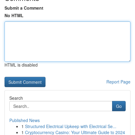
Submit a Comment
No HTML
HTML is disabled
Report Page
Search
Go
Published News
1
Structured Electrical Upkeep with Electrical Se...
1
Cryptocurrency Casino: Your Ultimate Guide to 2024