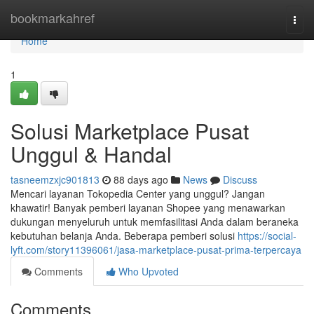
Home
bookmarkahref
Togg
navi
Home
1
Solusi Marketplace Pusat
Unggul & Handal
tasneemzxjc901813
88 days ago
News
Discuss
Mencari layanan Tokopedia Center yang unggul? Jangan
khawatir! Banyak pemberi layanan Shopee yang menawarkan
dukungan menyeluruh untuk memfasilitasi Anda dalam beraneka
kebutuhan belanja Anda. Beberapa pemberi solusi
https://social-
lyft.com/story11396061/jasa-marketplace-pusat-prima-terpercaya
Comments
Who Upvoted
Comments