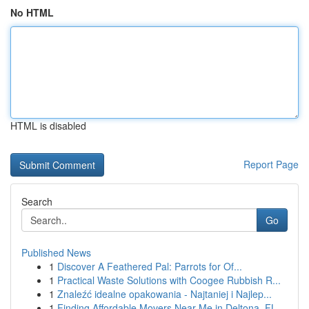
No HTML
HTML is disabled
Report Page
Search
Go
Published News
1
Discover A Feathered Pal: Parrots for Of...
1
Practical Waste Solutions with Coogee Rubbish R...
1
Znaleźć idealne opakowania - Najtaniej i Najlep...
1
Finding Affordable Movers Near Me in Deltona, FL