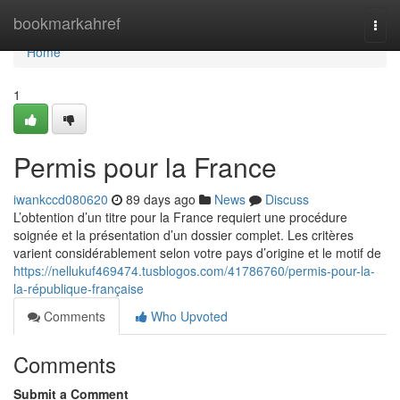
Home
bookmarkahref
Togg
navi
Home
1
Permis pour la France
iwankccd080620
89 days ago
News
Discuss
L’obtention d’un titre pour la France requiert une procédure
soignée et la présentation d’un dossier complet. Les critères
varient considérablement selon votre pays d’origine et le motif de
https://nellukuf469474.tusblogos.com/41786760/permis-pour-la-
la-république-française
Comments
Who Upvoted
Comments
Submit a Comment