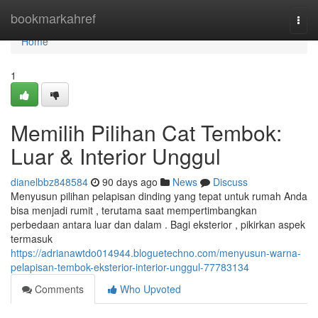
Home
bookmarkahref
Togg
navi
Home
1
Memilih Pilihan Cat Tembok:
Luar & Interior Unggul
dianelbbz848584
90 days ago
News
Discuss
Menyusun pilihan pelapisan dinding yang tepat untuk rumah Anda
bisa menjadi rumit , terutama saat mempertimbangkan
perbedaan antara luar dan dalam . Bagi eksterior , pikirkan aspek
termasuk
https://adrianawtdo014944.bloguetechno.com/menyusun-warna-
pelapisan-tembok-eksterior-interior-unggul-77783134
Comments
Who Upvoted