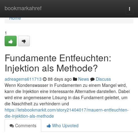
Home
bookmarkahref
Togg
navi
Home
1
Fundamente Entfeuchten:
Injektion als Methode?
adreagems611713
88 days ago
News
Discuss
Wenn Kondenswasser in Fundamenten zu einem Mangel wird,
kann die Injektion eine interessante Alternative darstellen. Dabei
wird eine angemessene Lösung in das Fundament geleitet, um
die Naschtheit zu verhindern und
https://letsbookmarkit.com/story21404017/mauern-entfeuchten-
die-injektion-als-methode
Comments
Who Upvoted