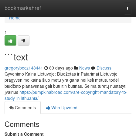
Home
bookmarkahref
Togg
navi
Home
1
```text
gregorybecz148441
89 days ago
News
Discuss
Gyvenimo Kaina Lietuvoje: Biudžetas ir Patarimai Lietuvoje
pragyvenimo kaina šiuo metu yra gana nei keli metus, todėl
biudžeto planavimas gali būti itin būtinas. Šeima turėtų nustatyti
įvairius
https://pumpkinabroad.com/are-copyright-mandatory-to-
study-in-lithuania/
Comments
Who Upvoted
Comments
Submit a Comment