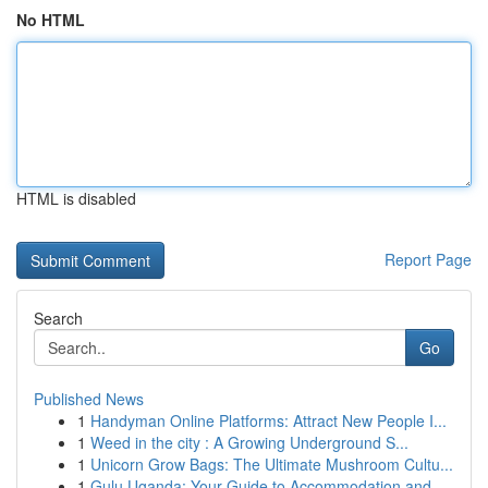
No HTML
HTML is disabled
Report Page
Search
Go
Published News
1
Handyman Online Platforms: Attract New People I...
1
Weed in the city : A Growing Underground S...
1
Unicorn Grow Bags: The Ultimate Mushroom Cultu...
1
Gulu Uganda: Your Guide to Accommodation and ...