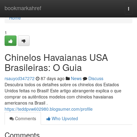
Home
bookmarkahref
Togg
navi
Home
1
Chinelos Havaianas USA
Brasileiras: O Guia
rsauycd347272
87 days ago
News
Discuss
Descubra todos os detalhes sobre os chinelos dos Estados
Unidos feitas no Brasil! Este artigo abrangente explica o que
comprar os autênticos modelos com chinelos havaianas
americanos na Brasil .
https://teddpvw602980.blogsumer.com/profile
Comments
Who Upvoted
Comments