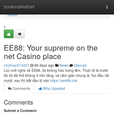
Home
bookmarkahref
Togg
navi
Home
1
EE88: Your supreme on the
net Casino place
roryhxyr213431
88 days ago
News
Discuss
Lúc mới nghe về EE88, tôi không hào hứng lắm. Thực tế là trước
đó tôi đã thử không ít nền tảng, và cảm giác chung là “lúc đầu rất
mượt, sau thì bắt đầu lộ vấn
https://ee88b.ink/
Comments
Who Upvoted
Comments
Submit a Comment