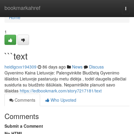
Home
bookmarkahref
Togg
navi
Home
1
```text
heidigcvx194309
86 days ago
News
Discuss
Gyvenimo Kaina Lietuvoje: Palengvinkite Biudžetą Gyvenimo
išlaidos Lietuvoje pastaruoju metu didėja , todėl daugelis piliečiai
susiduria su biudžeto iššūkiais. Nepamirškite planuoti savo
išlaidas
https://ledbookmark.com/story7217181/text
Comments
Who Upvoted
Comments
Submit a Comment
No HTML