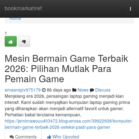
Home
bookmarkahref
Togg
navi
Home
1
Mesin Bermain Game Terbaik
2026: Pilihan Mutlak Para
Pemain Game
amaansjzv975179
86 days ago
News
Discuss
Menjelang era 2026, persaingan laptop gaming menjadi kian
intensif. Kami sudah menyajikan kumpulan laptop gaming prima
yang diharapkan akan menjadi alternatif favorit untuk gamer.
Perhatian bakal terutama kemampuan,
https://jemimawouu403472.bloguerosa.com/39922938/komputer-
bermain-game-terbaik-2026-seleksi-pasti-para-gamer
Comments
Who Upvoted