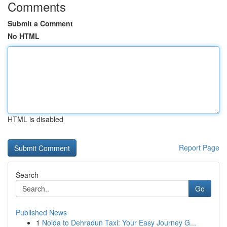
Comments
Submit a Comment
No HTML
HTML is disabled
Report Page
Search
Go
Published News
1
Noida to Dehradun Taxi: Your Easy Journey G...