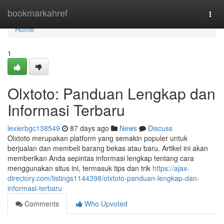
Home
bookmarkahref
Togg
navi
Home
1
Olxtoto: Panduan Lengkap dan
Informasi Terbaru
lexierbgc138549
87 days ago
News
Discuss
Olxtoto merupakan platform yang semakin populer untuk
berjualan dan membeli barang bekas atau baru. Artikel ini akan
memberikan Anda sepintas informasi lengkap tentang cara
menggunakan situs ini, termasuk tips dan trik
https://ajax-
directory.com/listings1144398/olxtoto-panduan-lengkap-dan-
informasi-terbaru
Comments
Who Upvoted