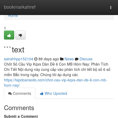
Home
bookmarkahref
Togg
navi
Home
1
```text
sairahhpp152104
88 days ago
News
Discuss
Chốt Số Cầu Víp Kqxs Dàn Đề 6 Con MB Hôm Nay: Phân Tích
Chi Tiết Nội dung này cung cấp vào phân tích chi tiết bộ số 6 số
miền Bắc trong ngày. Chúng tôi áp dụng các
https://tapdoansoilo.com/chot-cau-vip-kqxs-dan-de-6-con-mb-
hom-nay/
Comments
Who Upvoted
Comments
Submit a Comment