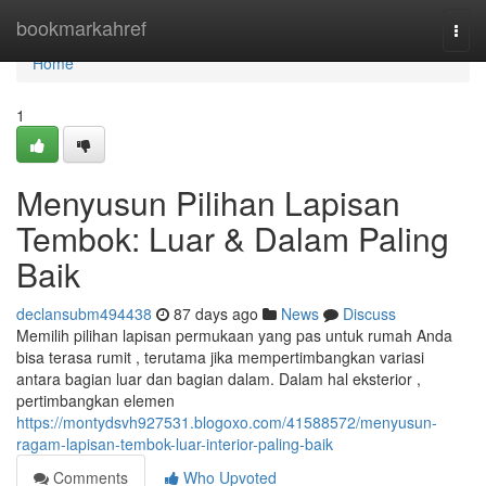
Home
bookmarkahref
Togg
navi
Home
1
Menyusun Pilihan Lapisan
Tembok: Luar & Dalam Paling
Baik
declansubm494438
87 days ago
News
Discuss
Memilih pilihan lapisan permukaan yang pas untuk rumah Anda
bisa terasa rumit , terutama jika mempertimbangkan variasi
antara bagian luar dan bagian dalam. Dalam hal eksterior ,
pertimbangkan elemen
https://montydsvh927531.blogoxo.com/41588572/menyusun-
ragam-lapisan-tembok-luar-interior-paling-baik
Comments
Who Upvoted