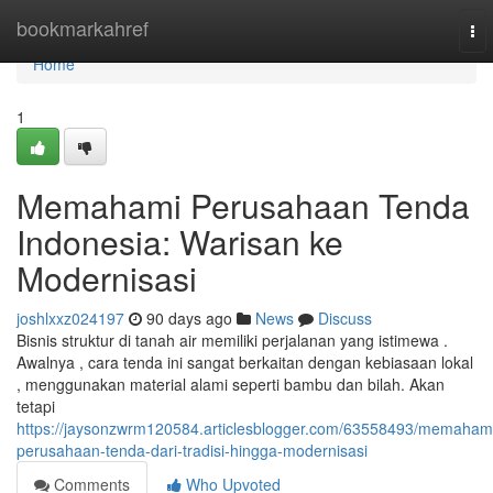
Home
bookmarkahref
To
nav
Home
1
Memahami Perusahaan Tenda
Indonesia: Warisan ke
Modernisasi
joshlxxz024197
90 days ago
News
Discuss
Bisnis struktur di tanah air memiliki perjalanan yang istimewa .
Awalnya , cara tenda ini sangat berkaitan dengan kebiasaan lokal
, menggunakan material alami seperti bambu dan bilah. Akan
tetapi
https://jaysonzwrm120584.articlesblogger.com/63558493/memaham
perusahaan-tenda-dari-tradisi-hingga-modernisasi
Comments
Who Upvoted