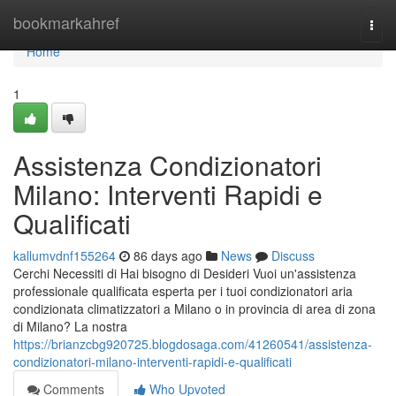
Home
bookmarkahref
Togg
navi
Home
1
Assistenza Condizionatori
Milano: Interventi Rapidi e
Qualificati
kallumvdnf155264
86 days ago
News
Discuss
Cerchi Necessiti di Hai bisogno di Desideri Vuoi un'assistenza
professionale qualificata esperta per i tuoi condizionatori aria
condizionata climatizzatori a Milano o in provincia di area di zona
di Milano? La nostra
https://brianzcbg920725.blogdosaga.com/41260541/assistenza-
condizionatori-milano-interventi-rapidi-e-qualificati
Comments
Who Upvoted