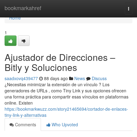
Home
bookmarkahref
Togg
navi
Home
1
Ajustador de Direcciones –
Bitly y Soluciones
saadxovq439477
88 days ago
News
Discuss
¿Necesitas minimizar la extensión de un vínculo ? Los
generadores de URLs , como Tiny Link y sus opciones ofrecen
una forma práctica para compartir esas vínculos en plataformas
online. Existen
https://bookmarkwuzz.com/story21465694/cortador-de-enlaces-
tiny-link-y-alternativas
Comments
Who Upvoted