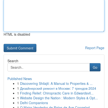
HTML is disabled
Report Page
Search
Go
Published News
1
Discovering Shilajit: A Manual to Properties & ...
1
Дизайнерский ремонт в Москве: 7 трендов 2024
1
Finding Relief: Chiropractic Care in Edwardsvil...
1
Website Design the Nation : Modern Styles & Opt...
1
Delhi Companions
1
O Maior Vendedor de Patas de Ave Congelad...