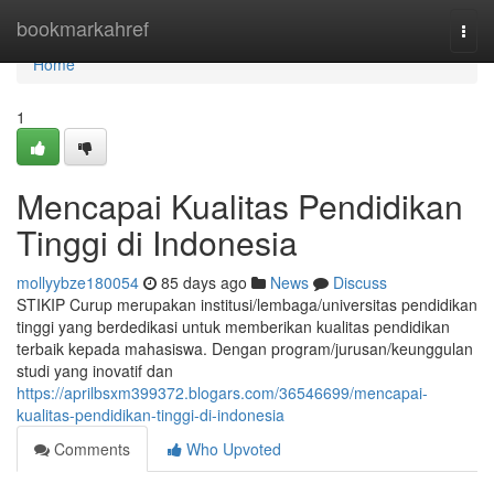
Home
bookmarkahref
Togg
navi
Home
1
Mencapai Kualitas Pendidikan
Tinggi di Indonesia
mollyybze180054
85 days ago
News
Discuss
STIKIP Curup merupakan institusi/lembaga/universitas pendidikan
tinggi yang berdedikasi untuk memberikan kualitas pendidikan
terbaik kepada mahasiswa. Dengan program/jurusan/keunggulan
studi yang inovatif dan
https://aprilbsxm399372.blogars.com/36546699/mencapai-
kualitas-pendidikan-tinggi-di-indonesia
Comments
Who Upvoted