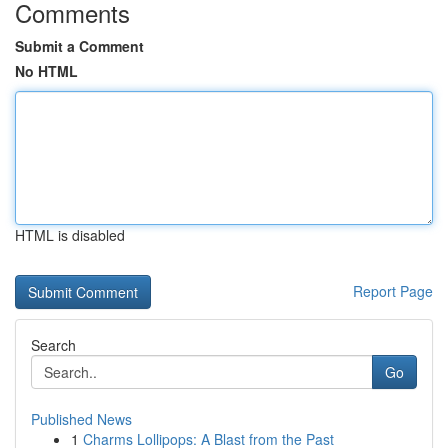
Comments
Submit a Comment
No HTML
HTML is disabled
Report Page
Search
Go
Published News
1
Charms Lollipops: A Blast from the Past