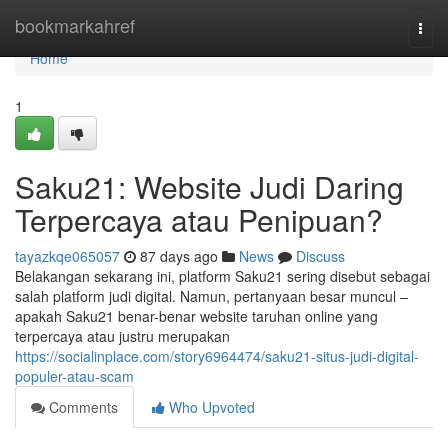
Home
bookmarkahref
Togg
navi
Home
1
Saku21: Website Judi Daring
Terpercaya atau Penipuan?
tayazkqe065057
87 days ago
News
Discuss
Belakangan sekarang ini, platform Saku21 sering disebut sebagai
salah platform judi digital. Namun, pertanyaan besar muncul –
apakah Saku21 benar-benar website taruhan online yang
terpercaya atau justru merupakan
https://socialinplace.com/story6964474/saku21-situs-judi-digital-
populer-atau-scam
Comments
Who Upvoted