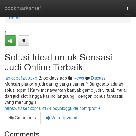
Home
bookmarkahref
Togg
navi
Home
1
Solusi Ideal untuk Sensasi
Judi Online Terbaik
janicepefj209375
85 days ago
News
Discuss
Mencari platform judi daring yang nyaman? Bangototo adalah
solusi tepat ! Kami menawarkan banyak game judi virtual, mulai
dari judi slot hingga kasino langsung , dengan bonus fantastis
yang menunggu
https://fraserlxdp102174.boyblogguide.com/profile
Comments
Who Upvoted
Comments