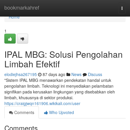
Home
bookmarkahref
Togg
navi
Home
1
IPAL MBG: Solusi Pengolahan
Limbah Efektif
elodiejhsa267195
87 days ago
News
Discuss
"Sistem IPAL MBG menawarkan pendekatan handal untuk
pengolahan limbah. Teknologi ini menyediakan pelambatan
signifikan pada kerusakan lingkungan yang disebabkan oleh
limbah, khususnya di sektor produksi.
https://craigjwqn161906.wikikali.com/user
Comments
Who Upvoted
Comments