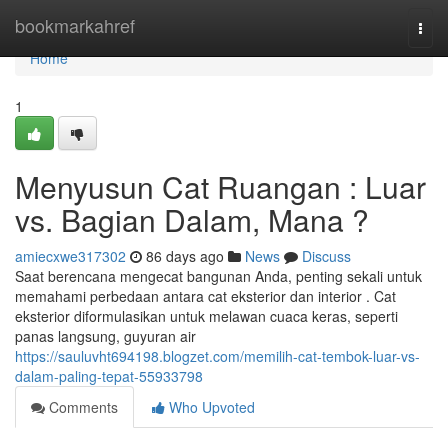
Home
bookmarkahref
Togg
navi
Home
1
Menyusun Cat Ruangan : Luar
vs. Bagian Dalam, Mana ?
amiecxwe317302
86 days ago
News
Discuss
Saat berencana mengecat bangunan Anda, penting sekali untuk
memahami perbedaan antara cat eksterior dan interior . Cat
eksterior diformulasikan untuk melawan cuaca keras, seperti
panas langsung, guyuran air
https://sauluvht694198.blogzet.com/memilih-cat-tembok-luar-vs-
dalam-paling-tepat-55933798
Comments
Who Upvoted