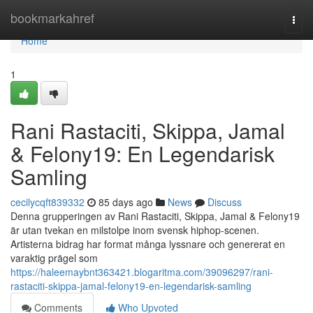
Home
bookmarkahref
Togg
navi
Home
1
Rani Rastaciti, Skippa, Jamal
& Felony19: En Legendarisk
Samling
cecilycqft839332
85 days ago
News
Discuss
Denna grupperingen av Rani Rastaciti, Skippa, Jamal & Felony19
är utan tvekan en milstolpe inom svensk hiphop-scenen.
Artisterna bidrag har format många lyssnare och genererat en
varaktig prägel som
https://haleemaybnt363421.blogaritma.com/39096297/rani-
rastaciti-skippa-jamal-felony19-en-legendarisk-samling
Comments
Who Upvoted