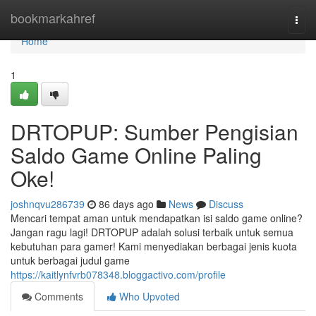
Home
bookmarkahref
Togg
navi
Home
1
DRTOPUP: Sumber Pengisian
Saldo Game Online Paling
Oke!
joshnqvu286739
86 days ago
News
Discuss
Mencari tempat aman untuk mendapatkan isi saldo game online?
Jangan ragu lagi! DRTOPUP adalah solusi terbaik untuk semua
kebutuhan para gamer! Kami menyediakan berbagai jenis kuota
untuk berbagai judul game
https://kaitlynfvrb078348.bloggactivo.com/profile
Comments
Who Upvoted