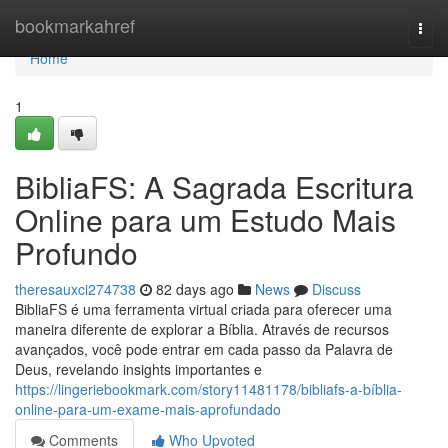
Home
bookmarkahref
Togg
navi
Home
1
BibliaFS: A Sagrada Escritura
Online para um Estudo Mais
Profundo
theresauxci274738
82 days ago
News
Discuss
BibliaFS é uma ferramenta virtual criada para oferecer uma
maneira diferente de explorar a Bíblia. Através de recursos
avançados, você pode entrar em cada passo da Palavra de
Deus, revelando insights importantes e
https://lingeriebookmark.com/story11481178/bibliafs-a-bíblia-
online-para-um-exame-mais-aprofundado
Comments
Who Upvoted