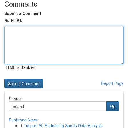
Comments
Submit a Comment
No HTML
HTML is disabled
Report Page
Search
Go
Published News
1
Tusport AI: Redefining Sports Data Analysis