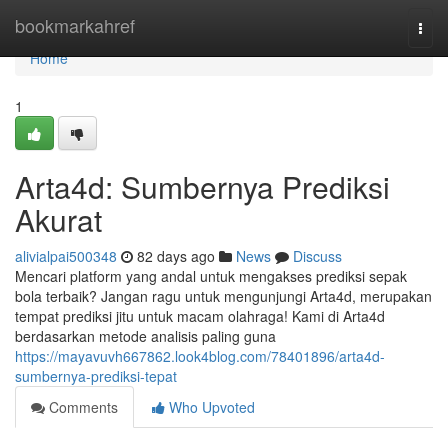
Home
bookmarkahref
Togg
navi
Home
1
Arta4d: Sumbernya Prediksi
Akurat
alivialpai500348
82 days ago
News
Discuss
Mencari platform yang andal untuk mengakses prediksi sepak
bola terbaik? Jangan ragu untuk mengunjungi Arta4d, merupakan
tempat prediksi jitu untuk macam olahraga! Kami di Arta4d
berdasarkan metode analisis paling guna
https://mayavuvh667862.look4blog.com/78401896/arta4d-
sumbernya-prediksi-tepat
Comments
Who Upvoted