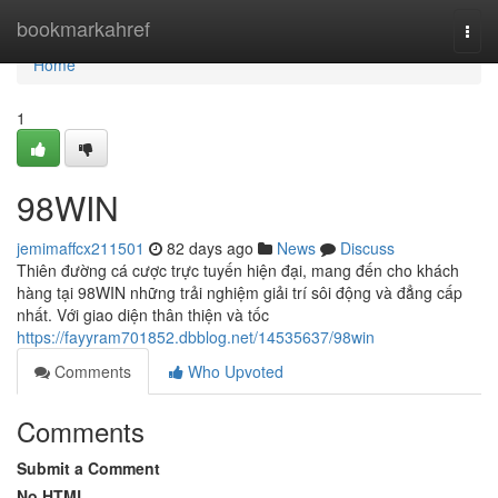
Home
bookmarkahref
Togg
navi
Home
1
98WIN
jemimaffcx211501
82 days ago
News
Discuss
Thiên đường cá cược trực tuyến hiện đại, mang đến cho khách
hàng tại 98WIN những trải nghiệm giải trí sôi động và đẳng cấp
nhất. Với giao diện thân thiện và tốc
https://fayyram701852.dbblog.net/14535637/98win
Comments
Who Upvoted
Comments
Submit a Comment
No HTML